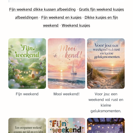
Fijn weekend dikke kussen afbeelding
·
Gratis fijn weekend kusjes
afbeeldingen
·
Fijn weekend en kusjes
·
Dikke kusjes en fijn
weekend
·
Weekend kusjes
Fijn weekend
Mooi weekend!
Voor jou: een
weekend vol rust en
kleine
geluksmomenten.