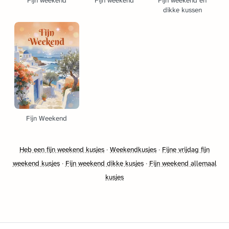
Fijn weekend
Fijn weekend
Fijn weekend en
dikke kussen
Fijn Weekend
Heb een fijn weekend kusjes
·
Weekendkusjes
·
Fijne vrijdag fijn
weekend kusjes
·
Fijn weekend dikke kusjes
·
Fijn weekend allemaal
kusjes