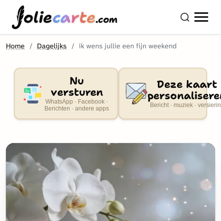
olie
carte
.com
Home
Dagelijks
ik wens jullie een fijn weekend
Nu
Deze kaart
versturen
personalisere
WhatsApp · Facebook ·
Bericht · muziek · versieri
Berichten · andere apps