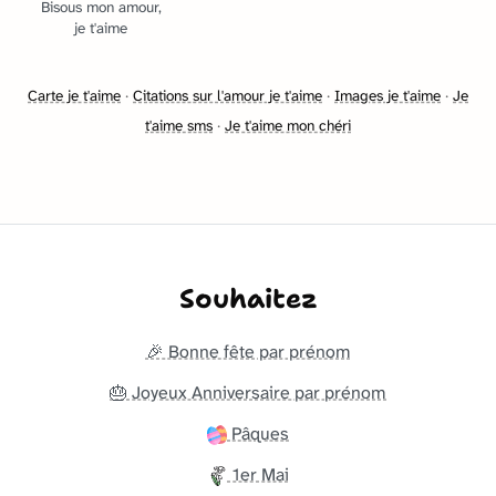
Bisous mon amour,
je t'aime
Carte je t'aime
·
Citations sur l'amour je t'aime
·
Images je t'aime
·
Je
t'aime sms
·
Je t'aime mon chéri
Souhaitez
🎉 Bonne fête par prénom
🎂 Joyeux Anniversaire par prénom
Pâques
1er Mai