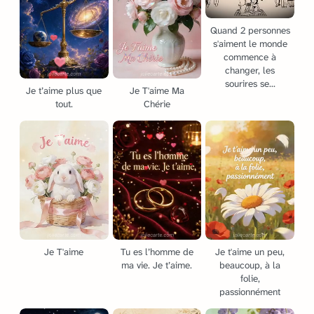
Quand 2 personnes
s'aiment le monde
commence à
changer, les
sourires se...
Je t’aime plus que
Je T'aime Ma
tout.
Chérie
Je T'aime
Tu es l’homme de
Je t'aime un peu,
ma vie. Je t’aime.
beaucoup, à la
folie,
passionnément