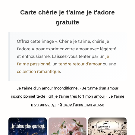
Carte chérie je t'aime je t'adore
gratuite
Offrez cette image « Chérie je t'aime, chérie je
t'adore » pour exprimer votre amour avec légèreté
et enthousiasme. Laissez-vous tenter par un
je
t'aime passionné
, un
tendre retour d'amour
ou une
collection romantique
.
Je t'aime d'un amour inconditionnel
·
Je t'aime d'un amour
inconditionnel texte
·
Gif je t'aime très fort mon amour
·
Je t'aime
mon amour gif
·
Sms je t'aime mon amour