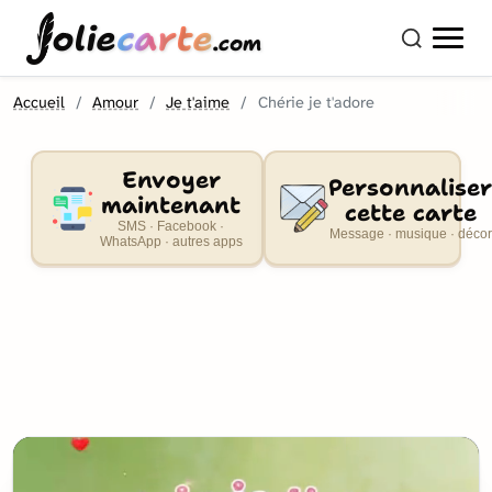
olie
carte
.com
Accueil
Amour
Je t'aime
Chérie je t'adore
Envoyer
Personnaliser
maintenant
cette carte
SMS · Facebook ·
Message · musique · décor
WhatsApp · autres apps