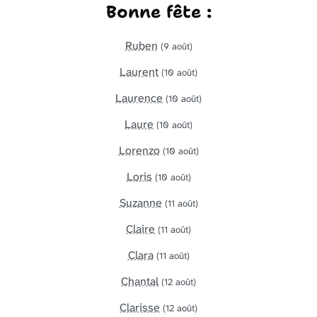
Bonne fête :
Ruben
(9 août)
Laurent
(10 août)
Laurence
(10 août)
Laure
(10 août)
Lorenzo
(10 août)
Loris
(10 août)
Suzanne
(11 août)
Claire
(11 août)
Clara
(11 août)
Chantal
(12 août)
Clarisse
(12 août)