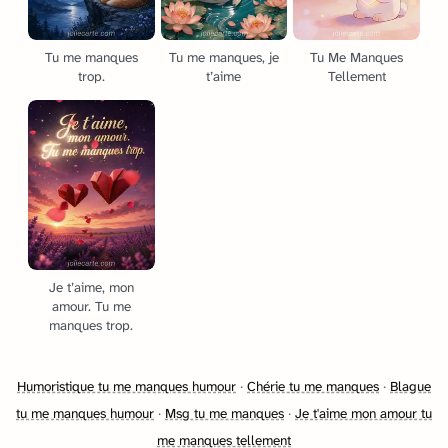
Tu me manques
Tu me manques, je
Tu Me Manques
trop.
t’aime
Tellement
Je t’aime, mon
amour. Tu me
manques trop.
Humoristique tu me manques humour
·
Chérie tu me manques
·
Blague
tu me manques humour
·
Msg tu me manques
·
Je t'aime mon amour tu
me manques tellement