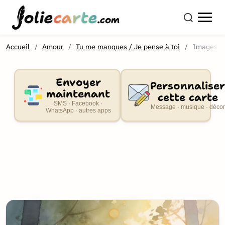
olie
carte
.com
Accueil
Amour
Tu me manques / Je pense à toi
Images
Envoyer
Personnaliser
maintenant
cette carte
SMS · Facebook ·
Message · musique · décor
WhatsApp · autres apps