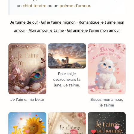
un
chiot tendre
ou un
poème d'amour
.
Je t'aime de ouf
·
Gif je t'aime mignon
·
Romantique je t aime mon
amour
·
Mon amour je t'aime
·
Gif animé je t'aime mon amour
Pour toi je
décrocherais la
lune. Je t'aime.
Je t’aime, ma belle
Bisous mon amour,
je t'aime