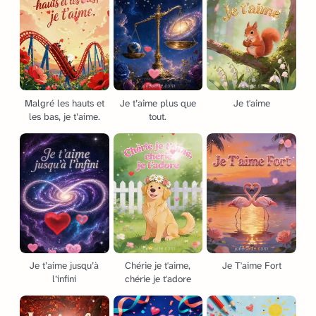
Malgré les hauts et
Je t’aime plus que
Je t'aime
les bas, je t’aime.
tout.
Je t’aime jusqu’à
Chérie je t'aime,
Je T'aime Fort
l’infini
chérie je t'adore