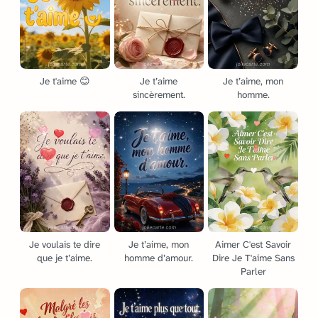
Je t'aime 😊
Je t’aime
Je t’aime, mon
sincèrement.
homme.
Je voulais te dire
Je t’aime, mon
Aimer C'est Savoir
que je t’aime.
homme d’amour.
Dire Je T'aime Sans
Parler