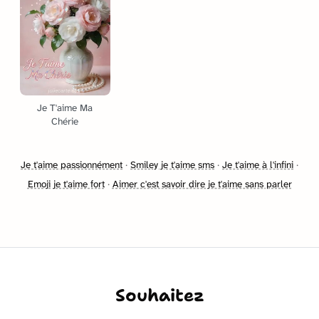
Je T'aime Ma
Chérie
Je t'aime passionnément
·
Smiley je t'aime sms
·
Je t'aime à l'infini
·
Emoji je t'aime fort
·
Aimer c'est savoir dire je t'aime sans parler
Souhaitez