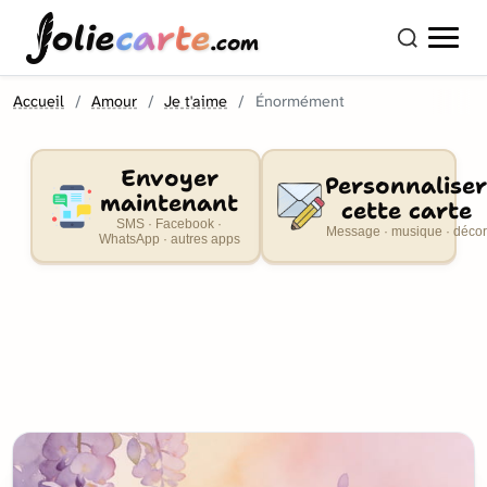
olie
carte
.com
Accueil
Amour
Je t'aime
Énormément
Envoyer
Personnaliser
maintenant
cette carte
SMS · Facebook ·
Message · musique · décor
WhatsApp · autres apps