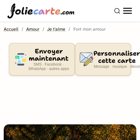
olie
carte
.com
Accueil
Amour
Je t'aime
Fort mon amour
Envoyer
Personnaliser
maintenant
cette carte
SMS · Facebook ·
Message · musique · décor
WhatsApp · autres apps