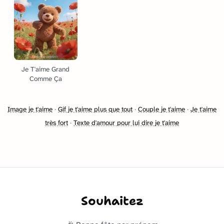
Je T'aime Grand
Comme Ça
Image je t'aime
·
Gif je t'aime plus que tout
·
Couple je t'aime
·
Je t'aime
très fort
·
Texte d'amour pour lui dire je t'aime
Souhaitez