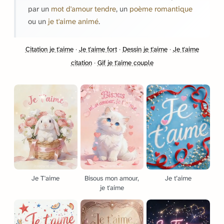
par un
mot d'amour tendre
, un
poème romantique
ou un
je t'aime animé
.
Citation je t'aime
·
Je t'aime fort
·
Dessin je t'aime
·
Je t'aime
citation
·
Gif je t'aime couple
Je T'aime
Bisous mon amour,
Je t’aime
je t'aime