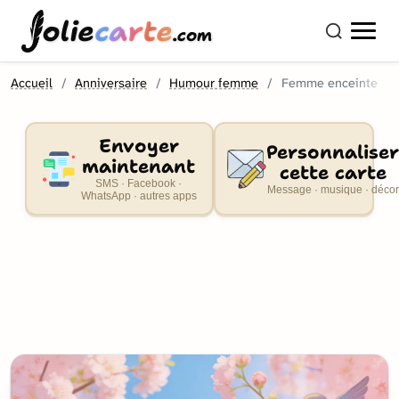
olie
carte
.com
Accueil
Anniversaire
Humour femme
Femme enceinte
Envoyer
Personnaliser
maintenant
cette carte
SMS · Facebook ·
Message · musique · décor
WhatsApp · autres apps