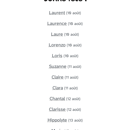
Laurent
(10 août)
Laurence
(10 août)
Laure
(10 août)
Lorenzo
(10 août)
Loris
(10 août)
Suzanne
(11 août)
Claire
(11 août)
Clara
(11 août)
Chantal
(12 août)
Clarisse
(12 août)
Hippolyte
(13 août)