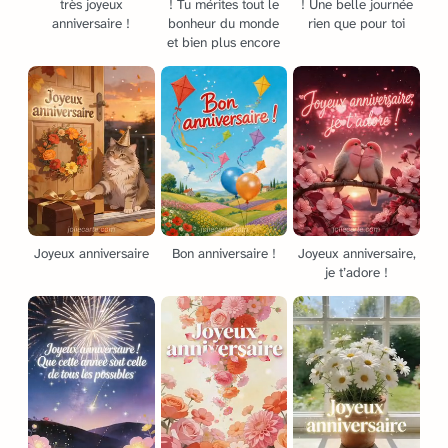
très joyeux
! Tu mérites tout le
! Une belle journée
anniversaire !
bonheur du monde
rien que pour toi
et bien plus encore
Joyeux anniversaire
Bon anniversaire !
Joyeux anniversaire,
je t’adore !