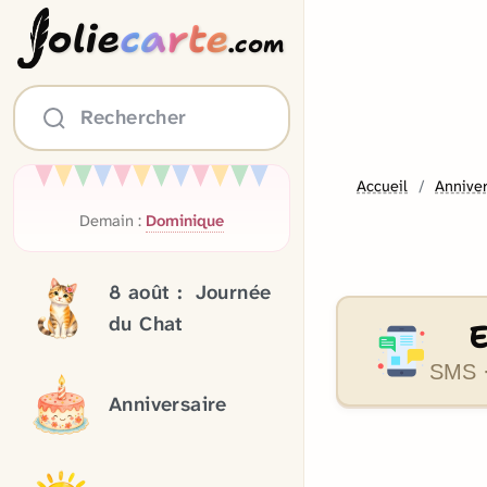
olie
carte
.com
Rechercher
Accueil
Anniver
Demain :
Dominique
8 août :
Journée
du Chat
SMS ·
Anniversaire