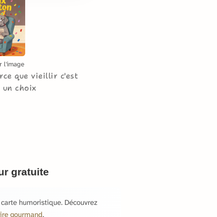
r l'image
rce que vieillir c'est
t un choix
r gratuite
e carte humoristique. Découvrez
aire gourmand
.