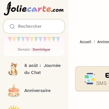
olie
carte
.com
Rechercher
Accueil
Anniver
Demain :
Dominique
8 août :
Journée
du Chat
SMS ·
Anniversaire