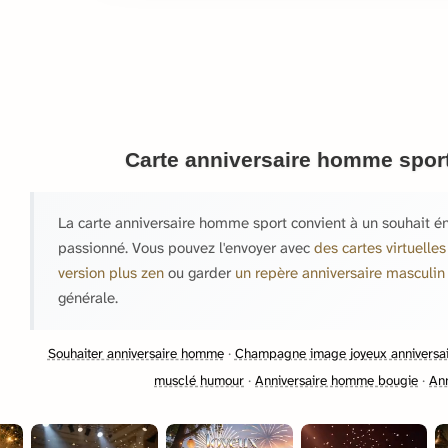
Carte anniversaire homme sport
La carte anniversaire homme sport convient à un souhait én
passionné. Vous pouvez l'envoyer avec
des cartes virtuelles
version plus zen
ou garder
un repère anniversaire masculin
générale.
Souhaiter anniversaire homme
·
Champagne image joyeux anniversa
musclé humour
·
Anniversaire homme bougie
·
An