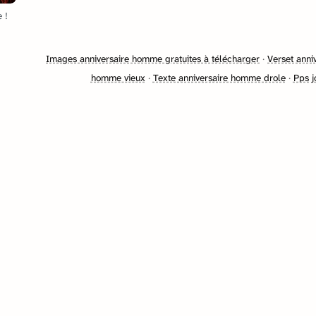
 !
Images anniversaire homme gratuites à télécharger
·
Verset ann
homme vieux
·
Texte anniversaire homme drole
·
Pps j