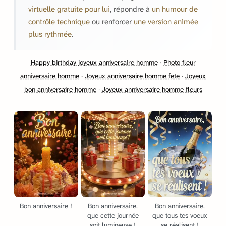
virtuelle gratuite pour lui
, répondre à
un humour de
contrôle technique
ou renforcer
une version animée
plus rythmée
.
Happy birthday joyeux anniversaire homme
·
Photo fleur
anniversaire homme
·
Joyeux anniversaire homme fete
·
Joyeux
bon anniversaire homme
·
Joyeux anniversaire homme fleurs
Bon anniversaire !
Bon anniversaire,
Bon anniversaire,
que cette journée
que tous tes voeux
soit lumineuse !
se réalisent !