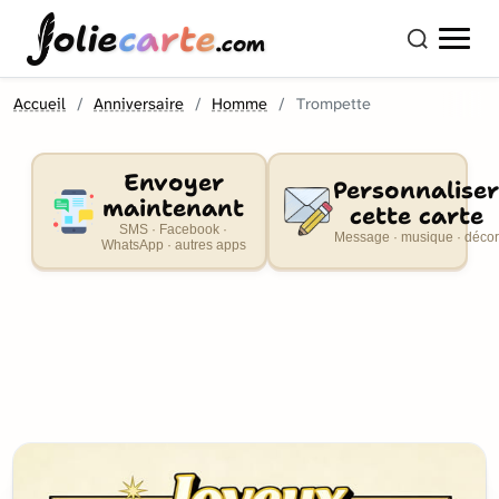
olie
carte
.com
Accueil
Anniversaire
Homme
Trompette
Envoyer
Personnaliser
maintenant
cette carte
SMS · Facebook ·
Message · musique · décor
WhatsApp · autres apps