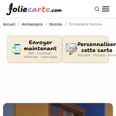
olie
carte
.com
Accueil
Anniversaire
Homme
Dromadaire homme
Envoyer
Personnaliser
maintenant
cette carte
SMS · Facebook ·
Message · musique · décor
WhatsApp · autres apps