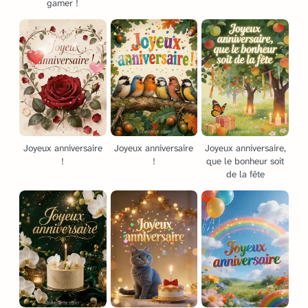
gamer !
Joyeux anniversaire
Joyeux anniversaire
Joyeux anniversaire,
!
!
que le bonheur soit
de la fête