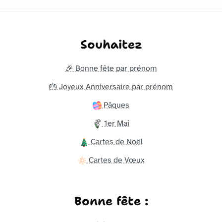
Souhaitez
🎉 Bonne fête par prénom
🎂 Joyeux Anniversaire par prénom
Pâques
1er Mai
Cartes de Noël
Cartes de Vœux
Bonne fête :