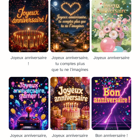
Joyeux anniversaire
Joyeux anniversaire,
Joyeux anniversaire
!
tu comptes plus
que tu ne l'imagines
Joyeux anniversaire,
Joyeux anniversaire
Bon anniversaire !