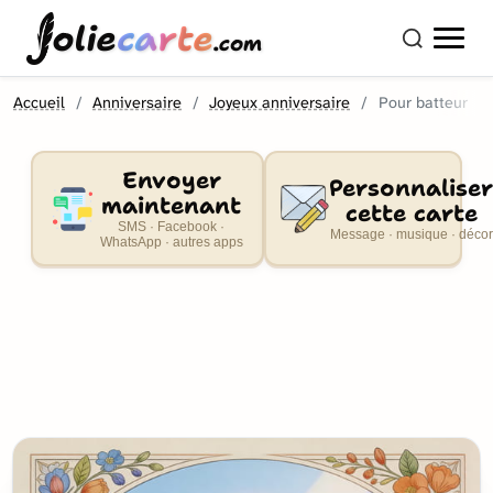
olie
carte
.com
Accueil
Anniversaire
Joyeux anniversaire
Pour batteur
Envoyer
Personnaliser
maintenant
cette carte
SMS · Facebook ·
Message · musique · décor
WhatsApp · autres apps