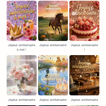
Joyeux anniversaire
Joyeux anniversaire
Joyeux anniversaire
à moi !
!
Joyeux anniversaire
Joyeux anniversaire
Joyeux anniversaire