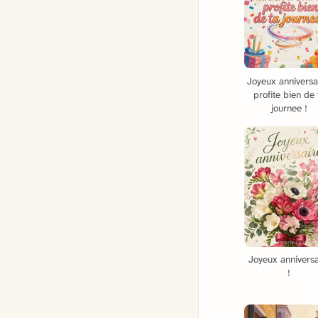
Joyeux anniversa
profite bien de 
journee !
Joyeux anniversa
!