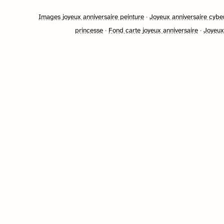
Images joyeux anniversaire peinture
·
Joyeux anniversaire cybe
princesse
·
Fond carte joyeux anniversaire
·
Joyeux