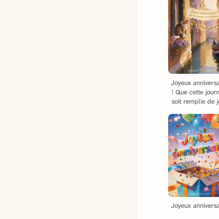
Joyeux anniversa
! Que cette jour
soit remplie de j
Joyeux anniversa