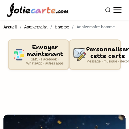
olie
carte
.com
Accueil
Anniversaire
Homme
Anniversaire homme
Envoyer
Personnaliser
maintenant
cette carte
SMS · Facebook ·
Message · musique · décor
WhatsApp · autres apps