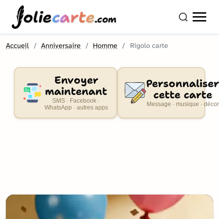
olie
carte
.com
Accueil
Anniversaire
Homme
Rigolo carte
Envoyer
Personnaliser
maintenant
cette carte
SMS · Facebook ·
Message · musique · décor
WhatsApp · autres apps