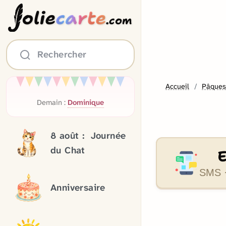
olie
carte
.com
Rechercher
Accueil
Pâque
Demain :
Dominique
8 août :
Journée
du Chat
SMS ·
Anniversaire