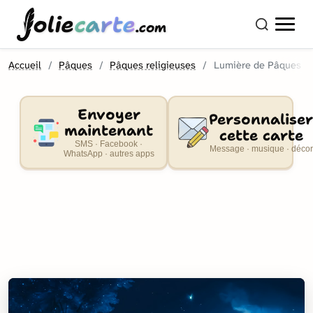
olie
carte
.com
Accueil
Pâques
Pâques religieuses
Lumière de Pâques
Envoyer
Personnaliser
maintenant
cette carte
SMS · Facebook ·
Message · musique · décor
WhatsApp · autres apps