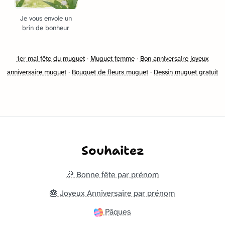
Je vous envoie un
brin de bonheur
1er mai fête du muguet
·
Muguet femme
·
Bon anniversaire joyeux
anniversaire muguet
·
Bouquet de fleurs muguet
·
Dessin muguet gratuit
Souhaitez
🎉 Bonne fête par prénom
🎂 Joyeux Anniversaire par prénom
Pâques