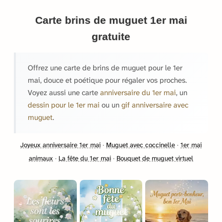
Carte brins de muguet 1er mai
gratuite
Offrez une carte de brins de muguet pour le 1er
mai, douce et poétique pour régaler vos proches.
Voyez aussi une carte
anniversaire du 1er mai
, un
dessin pour le 1er mai
ou un
gif anniversaire avec
muguet
.
Joyeux anniversaire 1er mai
·
Muguet avec coccinelle
·
1er mai
animaux
·
La fête du 1er mai
·
Bouquet de muguet virtuel