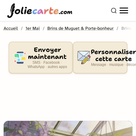
olie
carte
.com
Accueil
1er Mai
Brins de Muguet & Porte-bonheur
Brins d
Envoyer
Personnaliser
maintenant
cette carte
SMS · Facebook ·
Message · musique · décor
WhatsApp · autres apps