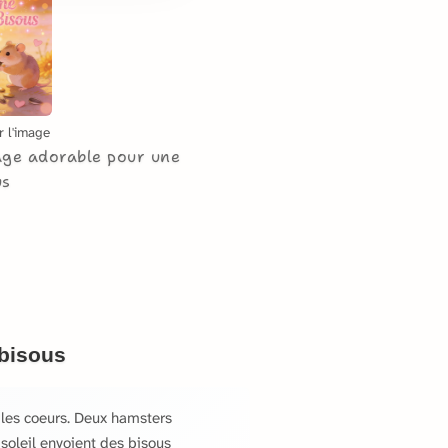
r l'image
ge adorable pour une
us
 bisous
 les coeurs. Deux hamsters
soleil envoient des bisous