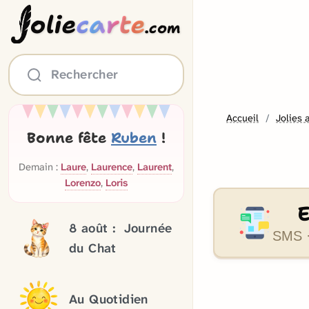
olie
carte
.com
Rechercher
Accueil
Jolies 
Bonne fête
Ruben
!
Demain :
Laure
,
Laurence
,
Laurent
,
Lorenzo
,
Loris
8 août :
Journée
SMS ·
du Chat
Au Quotidien