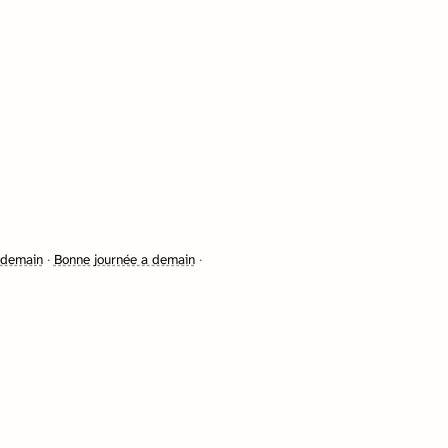
 demain
·
Bonne journée a demain
·