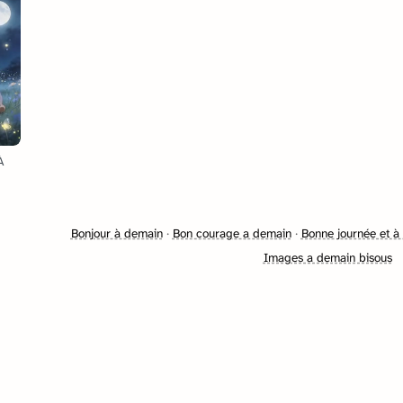
À
Bonjour à demain
·
Bon courage a demain
·
Bonne journée et à
Images a demain bisous