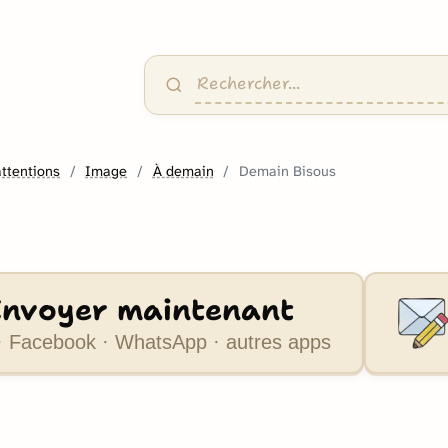
attentions
Image
À demain
Demain Bisous
Envoyer maintenant
 Facebook · WhatsApp · autres apps