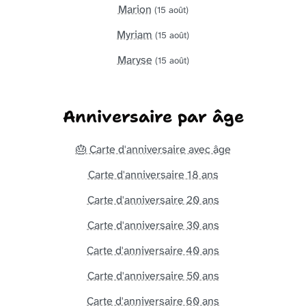
Marion
(15 août)
Myriam
(15 août)
Maryse
(15 août)
Anniversaire par âge
🎂 Carte d'anniversaire avec âge
Carte d'anniversaire 18 ans
Carte d'anniversaire 20 ans
Carte d'anniversaire 30 ans
Carte d'anniversaire 40 ans
Carte d'anniversaire 50 ans
Carte d'anniversaire 60 ans