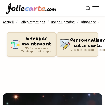
olie
carte
.com
Accueil
Jolies attentions
Bonne Semaine
Dimanche
B
Envoyer
Personnaliser
maintenant
cette carte
SMS · Facebook ·
Message · musique · décor
WhatsApp · autres apps