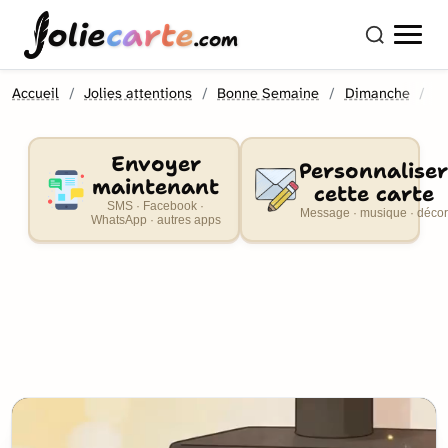
olie
carte
.com
Accueil
Jolies attentions
Bonne Semaine
Dimanche
C
Envoyer
Personnaliser
maintenant
cette carte
SMS · Facebook ·
Message · musique · décor
WhatsApp · autres apps