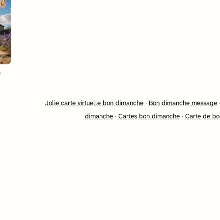
e
Jolie carte virtuelle bon dimanche
·
Bon dimanche message
dimanche
·
Cartes bon dimanche
·
Carte de bo