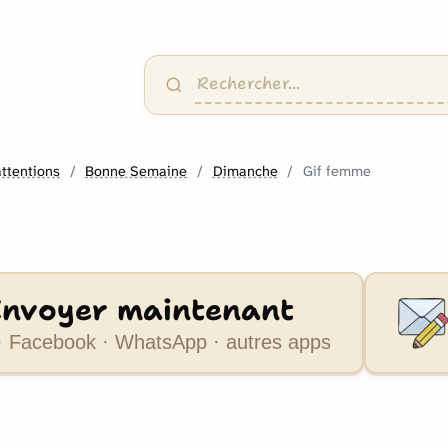
attentions
Bonne Semaine
Dimanche
Gif femme
Envoyer maintenant
 Facebook · WhatsApp · autres apps