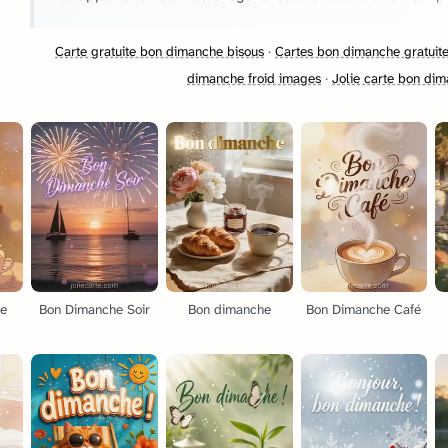
Carte gratuite bon dimanche bisous
·
Cartes bon dimanche gratuit
dimanche froid images
·
Jolie carte bon dim
de
Bon Dimanche Soir
Bon dimanche
Bon Dimanche Café