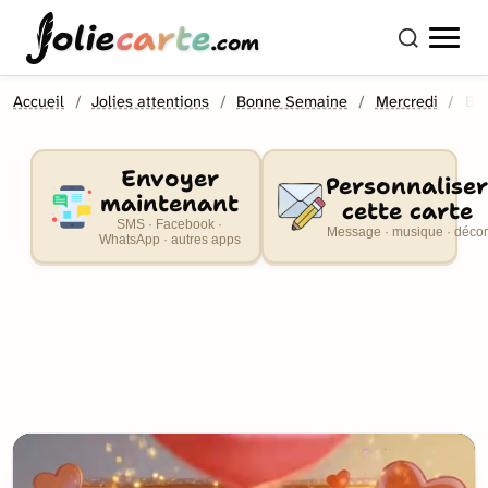
olie
carte
.com
Accueil
Jolies attentions
Bonne Semaine
Mercredi
Bi
Envoyer
Personnaliser
maintenant
cette carte
SMS · Facebook ·
Message · musique · décor
WhatsApp · autres apps