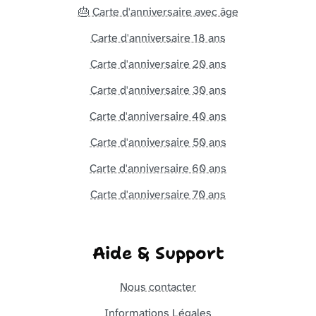
🎂 Carte d'anniversaire avec âge
Carte d'anniversaire 18 ans
Carte d'anniversaire 20 ans
Carte d'anniversaire 30 ans
Carte d'anniversaire 40 ans
Carte d'anniversaire 50 ans
Carte d'anniversaire 60 ans
Carte d'anniversaire 70 ans
Aide & Support
Nous contacter
Informations Légales