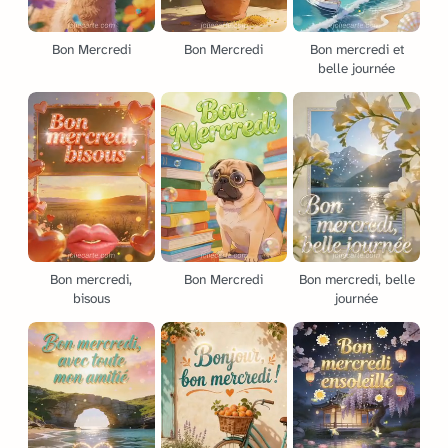
Bon Mercredi
Bon Mercredi
Bon mercredi et
belle journée
Bon mercredi,
Bon Mercredi
Bon mercredi, belle
bisous
journée