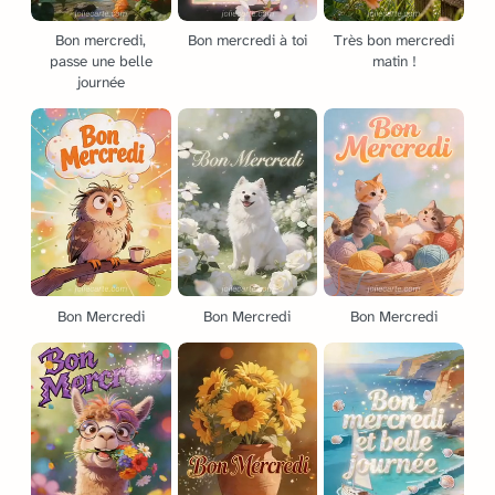
Bon mercredi,
Bon mercredi à toi
Très bon mercredi
passe une belle
matin !
journée
Bon Mercredi
Bon Mercredi
Bon Mercredi