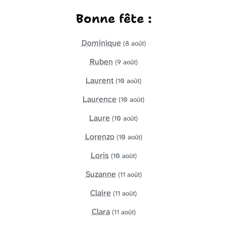
Bonne fête :
Dominique
(8 août)
Ruben
(9 août)
Laurent
(10 août)
Laurence
(10 août)
Laure
(10 août)
Lorenzo
(10 août)
Loris
(10 août)
Suzanne
(11 août)
Claire
(11 août)
Clara
(11 août)