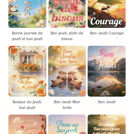
Bonne journée de
Bon jeudi, plein de
Bon Jeudi Courage
jeudi et bon jeudi
bisous
Bonjour du jeudi,
Bon Jeudi Mon
Bon Jeudi
bon jeudi
Amie