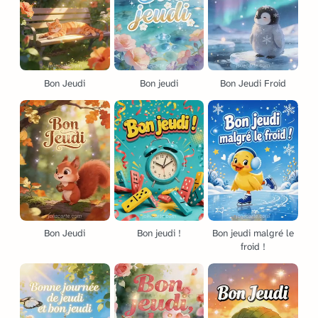
Bon Jeudi
Bon jeudi
Bon Jeudi Froid
Bon Jeudi
Bon jeudi !
Bon jeudi malgré le
froid !