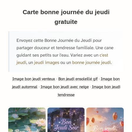
Carte bonne journée du jeudi
gratuite
Envoyez cette Bonne Journée du Jeudi pour
partager douceur et tendresse familiale. Une cane
guidant ses petits sur l'eau. Variez avec un
c'est
jeudi
, un
jeudi images
ou un
bonne journée jeudi
.
Image bon jeudi venteux
·
Bon jeudi ensoleillé gif
·
Image bon
jeudi automnal
·
Image bon jeudi avec neige
·
Image bon jeudi
tendresse