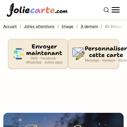
olie
carte
.com
Accueil
Jolies attentions
Image
À demain
En Images
Envoyer
Personnaliser
maintenant
cette carte
SMS · Facebook ·
Message · musique · décor
WhatsApp · autres apps