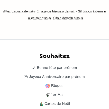
Allez bisous à demain
·
Image de bisous a demain
·
Gif bisous à demain
·
A ce soir bisous
·
Gifs a demain bisous
Souhaitez
🎉 Bonne fête par prénom
🎂 Joyeux Anniversaire par prénom
Pâques
1er Mai
Cartes de Noël