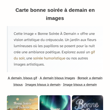
Carte bonne soirée à demain en
images
Cette image « Bonne Soirée À Demain » offre une
vision artistique du crépuscule. Un jardin aux fleurs
lumineuses où les papillons se posent pour la nuit
crée une ambiance poétique. Explorez aussi un
gif
du soir
, une
soirée humoristique
ou nos autres
images artistiques.
A demain, bisous gif
·
A demain bisous images
·
Bonsoir a demain
bisous
·
Images bisous à demain
·
Image bisous a demain