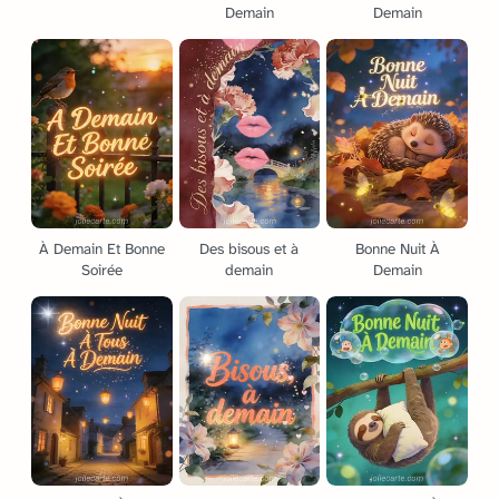
Demain
Demain
À Demain Et Bonne
Des bisous et à
Bonne Nuit À
Soirée
demain
Demain