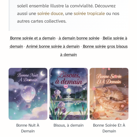
soleil ensemble illustre la convivialité. Découvrez
aussi une
soirée douce
, une
soirée tropicale
ou nos
autres cartes collectives.
Bonne soirée et a demain
·
à demain bonne soirée
·
Belle soirée à
demain
·
Animé bonne soirée à demain
·
Bonne soirée gros bisous
à demain
Bonne Nuit À
Bisous, à demain
Bonne Soirée Et À
Demain
Demain