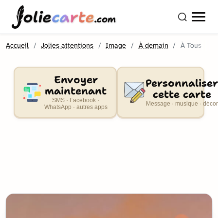
olie
carte
.com
Accueil
Jolies attentions
Image
À demain
À Tous
Envoyer
Personnaliser
maintenant
cette carte
SMS · Facebook ·
Message · musique · décor
WhatsApp · autres apps