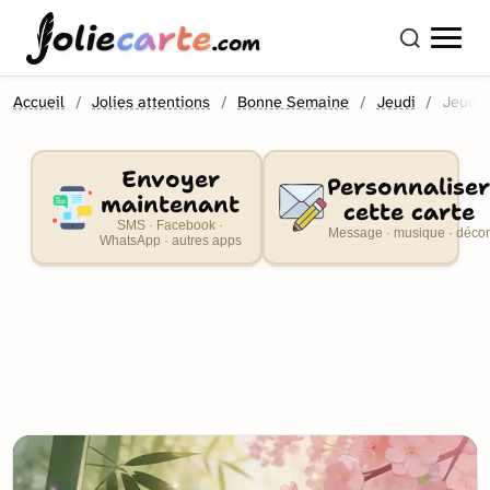
olie
carte
.com
Accueil
Jolies attentions
Bonne Semaine
Jeudi
Jeudi 
Envoyer
Personnaliser
maintenant
cette carte
SMS · Facebook ·
Message · musique · décor
WhatsApp · autres apps