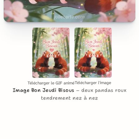
Télécharger l'image
Télécharger le GIF animé
Image Bon Jeudi Bisous
deux pandas roux
tendrement nez à nez