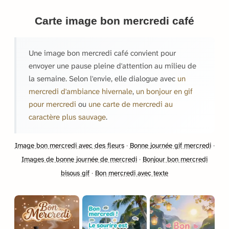
Carte image bon mercredi café
Une image bon mercredi café convient pour
envoyer une pause pleine d'attention au milieu de
la semaine. Selon l'envie, elle dialogue avec
un
mercredi d'ambiance hivernale
,
un bonjour en gif
pour mercredi
ou
une carte de mercredi au
caractère plus sauvage
.
Image bon mercredi avec des fleurs
·
Bonne journée gif mercredi
·
Images de bonne journée de mercredi
·
Bonjour bon mercredi
bisous gif
·
Bon mercredi avec texte