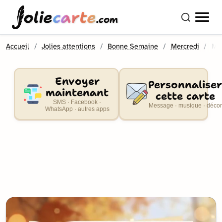
olie
carte
.com
Accueil
Jolies attentions
Bonne Semaine
Mercredi
Mer
Envoyer
Personnaliser
maintenant
cette carte
SMS · Facebook ·
Message · musique · décor
WhatsApp · autres apps