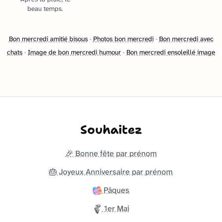
beau temps.
Bon mercredi amitié bisous
·
Photos bon mercredi
·
Bon mercredi avec
chats
·
Image de bon mercredi humour
·
Bon mercredi ensoleillé image
Souhaitez
🎉 Bonne fête par prénom
🎂 Joyeux Anniversaire par prénom
Pâques
1er Mai