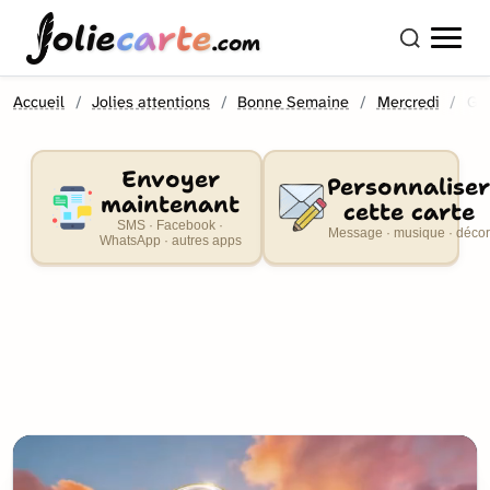
olie
carte
.com
Accueil
Jolies attentions
Bonne Semaine
Mercredi
Gif
Envoyer
Personnaliser
maintenant
cette carte
SMS · Facebook ·
Message · musique · décor
WhatsApp · autres apps