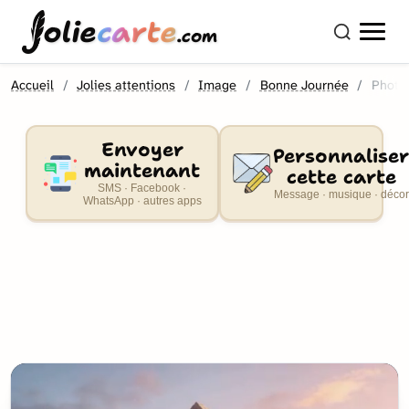
olie
carte
.com
Accueil
Jolies attentions
Image
Bonne Journée
Photo
Envoyer
Personnaliser
maintenant
cette carte
SMS · Facebook ·
Message · musique · décor
WhatsApp · autres apps