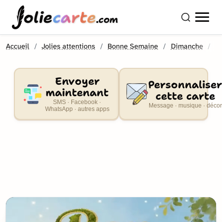
olie
carte
.com
Accueil
Jolies attentions
Bonne Semaine
Dimanche
S
Envoyer
Personnaliser
maintenant
cette carte
SMS · Facebook ·
Message · musique · décor
WhatsApp · autres apps