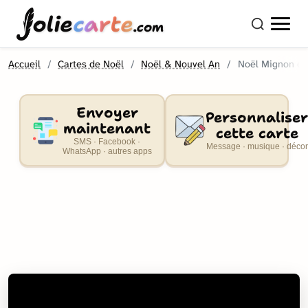
olie
carte
.com
Accueil
Cartes de Noël
Noël & Nouvel An
Noël Mignon et
Envoyer
Personnaliser
maintenant
cette carte
SMS · Facebook ·
Message · musique · décor
WhatsApp · autres apps