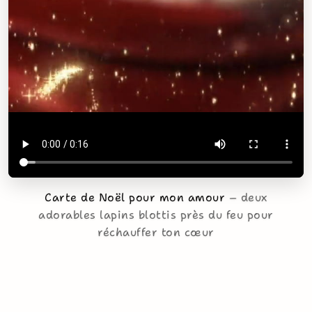
Carte de Noël pour mon amour
deux
adorables lapins blottis près du feu pour
réchauffer ton cœur