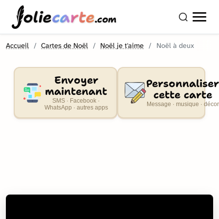
olie
carte
.com
Accueil
Cartes de Noël
Noël je t'aime
Noël à deux
Envoyer
Personnaliser
maintenant
cette carte
SMS · Facebook ·
Message · musique · décor
WhatsApp · autres apps