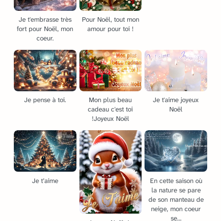
Je t'embrasse très
Pour Noël, tout mon
fort pour Noël, mon
amour pour toi !
coeur.
Je pense à toi.
Mon plus beau
Je t'aime joyeux
cadeau c'est toi
Noël
!Joyeux Noël
Je t’aime
En cette saison où
la nature se pare
de son manteau de
neige, mon coeur
se...