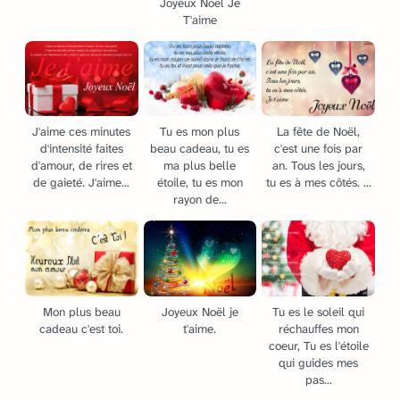
Joyeux Noël Je
T'aime
J'aime ces minutes
Tu es mon plus
La fête de Noël,
d'intensité faites
beau cadeau, tu es
c'est une fois par
d'amour, de rires et
ma plus belle
an. Tous les jours,
de gaieté. J'aime...
étoile, tu es mon
tu es à mes côtés. ...
rayon de...
Mon plus beau
Joyeux Noël je
Tu es le soleil qui
cadeau c'est toi.
t'aime.
réchauffes mon
coeur, Tu es l'étoile
qui guides mes
pas...