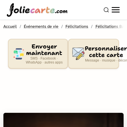
olie
carte
.com
Accueil
Événements de vie
Félicitations
Félicitations Ba
Envoyer
Personnaliser
maintenant
cette carte
SMS · Facebook ·
Message · musique · décor
WhatsApp · autres apps