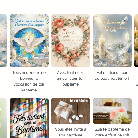
 !
Tous nos voeux de
Avec tout notre
Félicitations pour
bonheur à
amour pour ton
ce beau baptême !
l'occasion de ton
baptême
S
baptême.
Vous êtes invité à
Que le baptême de
son baptême
votre enfant ne soit