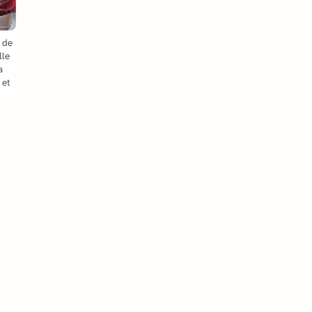
 de
lle
a
 et