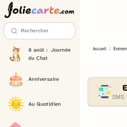
olie
carte
.com
Rechercher
Accueil
Événem
8 août :
Journée
du Chat
Anniversaire
SMS ·
Au Quotidien