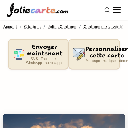
olie
carte
.com
Accueil
Citations
Jolies Citations
Citations sur la vérité
Envoyer
Personnaliser
maintenant
cette carte
SMS · Facebook ·
Message · musique · décor
WhatsApp · autres apps