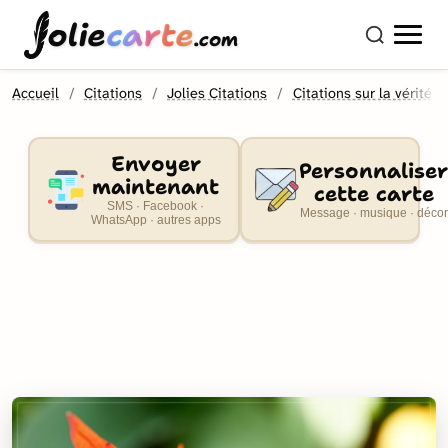
olie
carte
.com
Accueil
Citations
Jolies Citations
Citations sur la vérité
Envoyer
Personnaliser
maintenant
cette carte
SMS · Facebook ·
Message · musique · décor
WhatsApp · autres apps