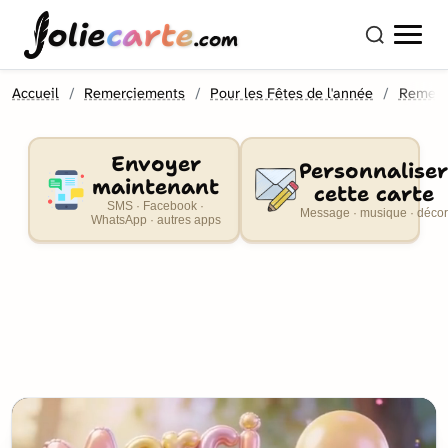
olie
carte
.com
Accueil
Remerciements
Pour les Fêtes de l'année
Remerc
Envoyer
Personnaliser
maintenant
cette carte
SMS · Facebook ·
Message · musique · décor
WhatsApp · autres apps