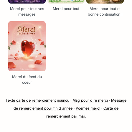
Merci pour tous vos
Merci pour tout
Merci pour tout et
messages
bonne continuation !
Merci du fond du
coeur
Texte carte de remerciement nounou
·
Msg pour dire merci
·
Message
de remerciement pour fin d année
·
Poèmes merci
·
Carte de
remerciement par mail