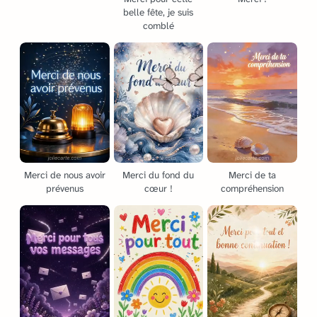
belle fête, je suis
comblé
Merci de nous avoir
Merci du fond du
Merci de ta
prévenus
cœur !
compréhension