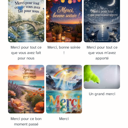
Merci pour tout ce
Merci, bonne soirée
Merci pour tout ce
que vous avez fait
!
que vous m’avez
pour nous
apporté
Un grand merci
Merci pour ce bon
Merci
moment passé