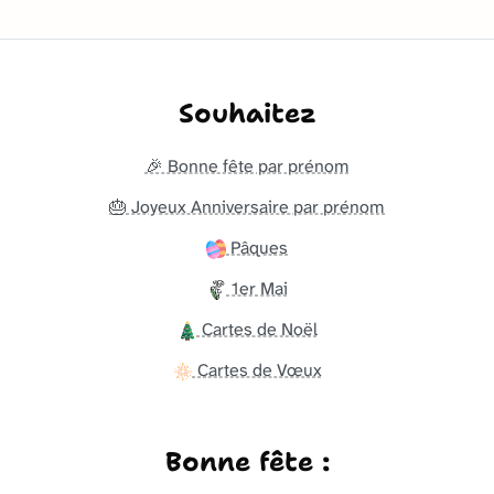
Souhaitez
🎉 Bonne fête par prénom
🎂 Joyeux Anniversaire par prénom
Pâques
1er Mai
Cartes de Noël
Cartes de Vœux
Bonne fête :