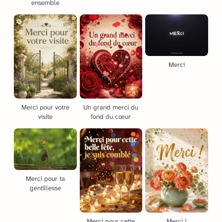
ensemble
Merci
Merci pour votre
Un grand merci du
visite
fond du cœur
Merci pour ta
gentillesse
Merci pour cette
Merci !