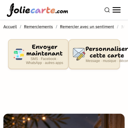
olie
carte
.com
Accueil
Remerciements
Remercier avec un sentiment
Mer
Envoyer
Personnaliser
maintenant
cette carte
SMS · Facebook ·
Message · musique · décor
WhatsApp · autres apps