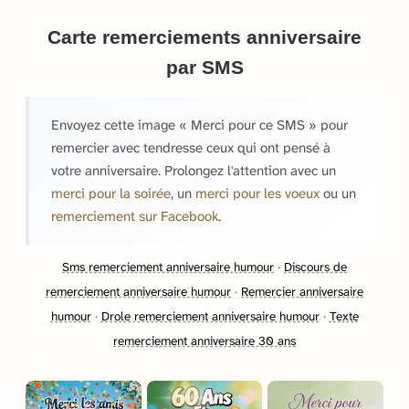
Carte remerciements anniversaire
par SMS
Envoyez cette image « Merci pour ce SMS » pour
remercier avec tendresse ceux qui ont pensé à
votre anniversaire. Prolongez l'attention avec un
merci pour la soirée
, un
merci pour les voeux
ou un
remerciement sur Facebook
.
Sms remerciement anniversaire humour
·
Discours de
remerciement anniversaire humour
·
Remercier anniversaire
humour
·
Drole remerciement anniversaire humour
·
Texte
remerciement anniversaire 30 ans