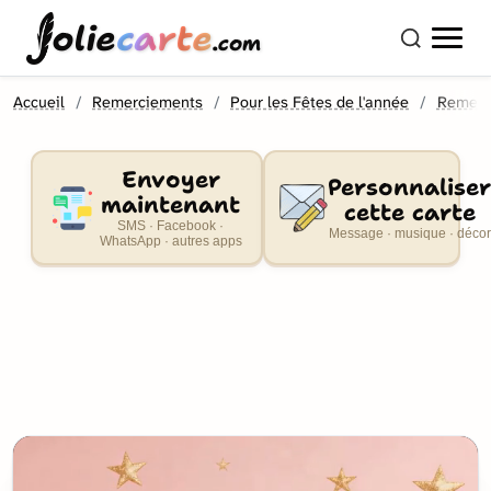
olie
carte
.com
Accueil
Remerciements
Pour les Fêtes de l'année
Remerc
Envoyer
Personnaliser
maintenant
cette carte
SMS · Facebook ·
Message · musique · décor
WhatsApp · autres apps