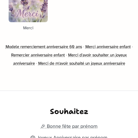
Merci
Modele remerciement anniversaire 60 ans
·
Merci anniversaire enfant
·
Remercier anniversaire enfant
·
Merci d'avoir souhaiter un joyeux
anniversaire
·
Merci de m'avoir souhaité un joyeux anniversaire
Souhaitez
🎉 Bonne fête par prénom
🎂 Joyeux Anniversaire par prénom