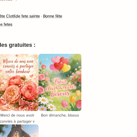
te Clotilde fete sainte
·
Bonne fête
e fetes
es gratuites :
Merci de nous avoir
Bon dimanche, bisous
conviés à partager v