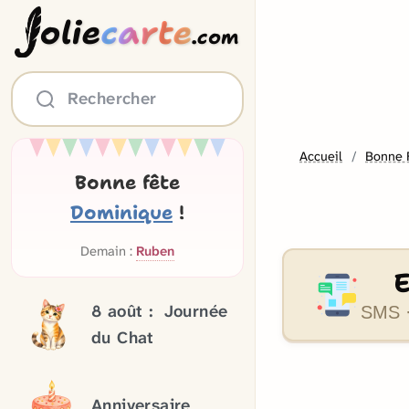
olie
carte
.com
Rechercher
Accueil
Bonne 
Bonne fête
Dominique
!
Demain :
Ruben
8 août :
Journée
SMS ·
du Chat
Anniversaire