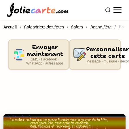
olie
carte
.com
Accueil
Calendriers des fêtes
Saints
Bonne Fête
Bonne
Envoyer
Personnaliser
maintenant
cette carte
SMS · Facebook ·
Message · musique · décor
WhatsApp · autres apps