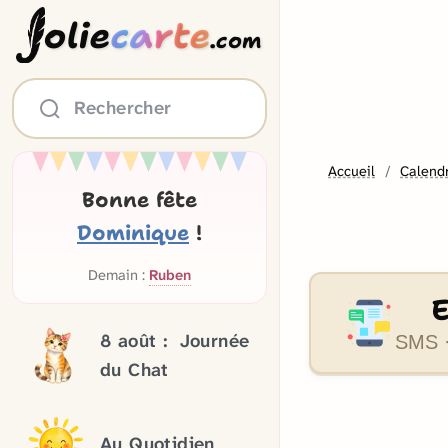
olie
carte
.com
Rechercher
Accueil
Calendr
Bonne fête
Dominique
!
Demain :
Ruben
8 août :
Journée
SMS ·
du Chat
Au Quotidien