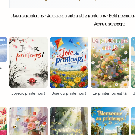
Joie du printemps
·
Je suis content c'est le printemps
·
Petit poème su
Joyeux printemps
s
Joyeux printemps !
Joie du printemps !
Le printemps est là
J