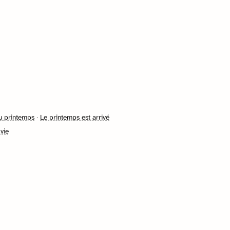
u printemps
·
Le printemps est arrivé
vie