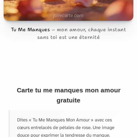
Tu Me Manques
mon amour, chaque instant
sans toi est une éternité
Carte tu me manques mon amour
gratuite
Dites « Tu Me Manques Mon Amour » avec ces
cœurs entrelacés de pétales de rose. Une image
douce pour exprimer la tendresse du manque.