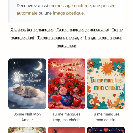
Découvrez aussi un
message nocturne
, une
pensée
automnale
ou une
image poétique
.
Citations tu me manques
·
Tu me manques je pense à toi
·
Tu me
manques tant
·
Tu me manques message
·
Image tu me manque
mon amour
Bonne Nuit Mon
Tu me manques
Tu me manques,
Amour
trop, ma chérie
mon cousin.