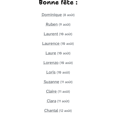
Bonne fête :
Dominique
(8 août)
Ruben
(9 août)
Laurent
(10 août)
Laurence
(10 août)
Laure
(10 août)
Lorenzo
(10 août)
Loris
(10 août)
Suzanne
(11 août)
Claire
(11 août)
Clara
(11 août)
Chantal
(12 août)