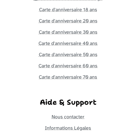
Carte d'anniversaire 18 ans
Carte d'anniversaire 20 ans
Carte d'anniversaire 30 ans
Carte d'anniversaire 40 ans
Carte d'anniversaire 50 ans
Carte d'anniversaire 60 ans
Carte d'anniversaire 70 ans
Aide & Support
Nous contacter
Informations Légales