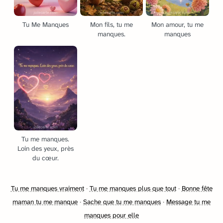
Tu Me Manques
Mon fils, tu me
Mon amour, tu me
manques.
manques
Tu me manques.
Loin des yeux, près
du cœur.
Tu me manques vraiment
·
Tu me manques plus que tout
·
Bonne fête
maman tu me manque
·
Sache que tu me manques
·
Message tu me
manques pour elle