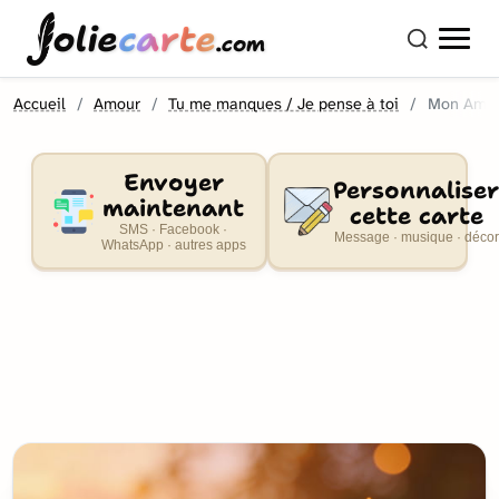
olie
carte
.com
Accueil
Amour
Tu me manques / Je pense à toi
Mon Amo
Envoyer
Personnaliser
maintenant
cette carte
SMS · Facebook ·
Message · musique · décor
WhatsApp · autres apps