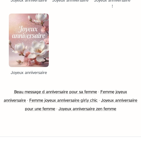
Joyeux anniversaire
Joyeux anniversaire
Joyeux anniversaire
!
Joyeux anniversaire
Beau message d anniversaire pour sa femme
·
Femme joyeux
anniversaire
·
Femme joyeux anniversaire girly chic
·
Joyeux anniversaire
pour une femme
·
Joyeux anniversaire zen femme