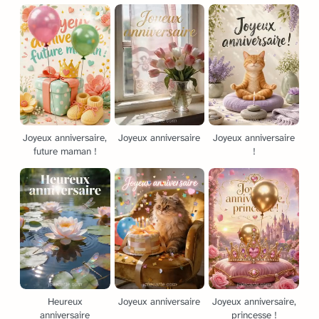
Joyeux anniversaire,
Joyeux anniversaire
Joyeux anniversaire
future maman !
!
Heureux
Joyeux anniversaire
Joyeux anniversaire,
anniversaire
princesse !