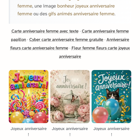
femme
, une image
bonheur joyeux anniversaire
femme
ou des
gifs animés anniversaire femme
.
Carte anniversaire femme avec texte
·
Carte anniversaire femme
papillon
·
Cyber carte anniversaire femme gratuite
·
Anniversaire
fleurs carte anniversaire femme
·
Fleur femme fleurs carte joyeux
anniversaire
Joyeux anniversaire
Joyeux anniversaire
Joyeux anniversaire
!
!
!