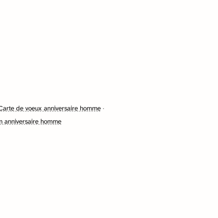
Carte de voeux anniversaire homme
·
om anniversaire homme