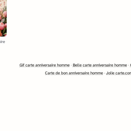
ire
Gif carte anniversaire homme
·
Belle carte anniversaire homme
·
Carte de bon anniversaire homme
·
Jolie carte.c