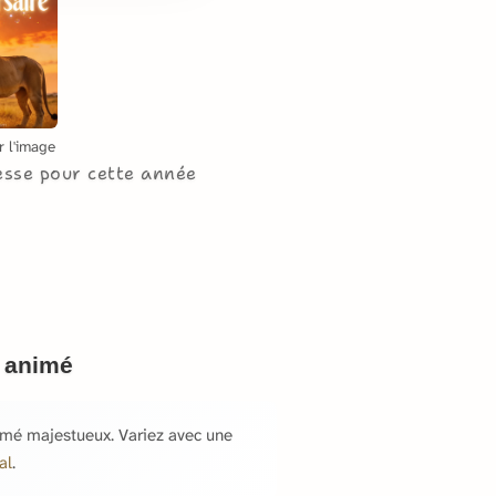
r l'image
lesse pour cette année
f animé
imé majestueux. Variez avec une
al
.