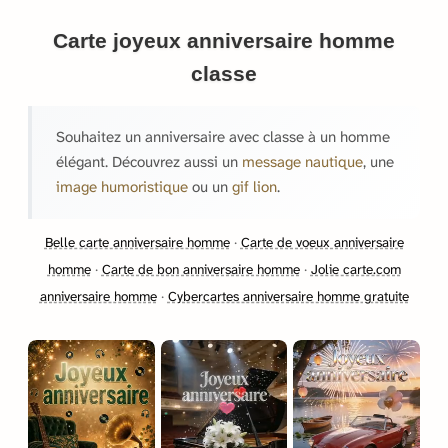
Carte joyeux anniversaire homme
classe
Souhaitez un anniversaire avec classe à un homme
élégant. Découvrez aussi un
message nautique
, une
image humoristique
ou un
gif lion
.
Belle carte anniversaire homme
·
Carte de voeux anniversaire
homme
·
Carte de bon anniversaire homme
·
Jolie carte.com
anniversaire homme
·
Cybercartes anniversaire homme gratuite