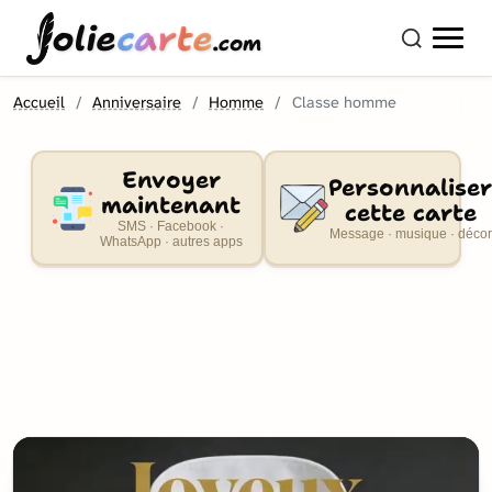
olie
carte
.com
Accueil
Anniversaire
Homme
Classe homme
Envoyer
Personnaliser
maintenant
cette carte
SMS · Facebook ·
Message · musique · décor
WhatsApp · autres apps